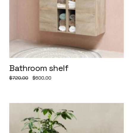
Bathroom shelf
El
El
$
720.00
$
600.00
precio
precio
original
actual
era:
es:
$720.00.
$600.00.