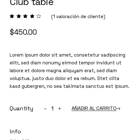
Club table
(
1
valoración de cliente)
$
450.00
Lorem ipsum dolor sit amet, consetetur sadipscing
elitr, sed diam nonumy eirmod tempor invidunt ut
labore et dolore magna aliquyam erat, sed diam
voluptua. justo duo dolor et ea rebum. Stet clita
kasd gubergren, no sea takimata sanctus est ipsum.
Club table quantity
Quantity
AÑADIR AL CARRITO
Info